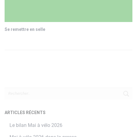
Se remettre en selle
R
e
c
h
ARTICLES RÉCENTS
e
Le bilan Mai à vélo 2026
r
c