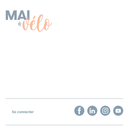
Les événements
Organiser un événement
Découvrez Mai à vélo
Challenge d’activité
Presse et communication
Actualités
Contact
Newsletter
Se connecter