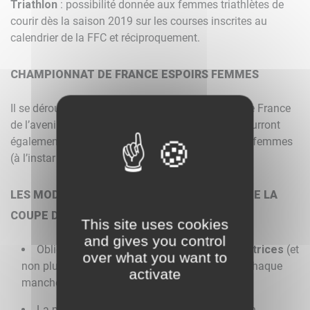
Triathlon
: possibilité donnée aux femmes triathlètes de
courir dès la saison 2019 sur les courses inscrites au
calendrier de la FFC et réciproquement.
CHAMPIONNAT DE FRANCE ESPOIRS FEMMES
Il se déroulera dans la cadre des championnats de France
de l’avenir (route et CLM). Les espoirs femmes pourront
également courir le championnat de France élites femmes
(à l’instar de ce qui se fait chez les hommes).
LES MODIFICATIONS DE RÉGLEMENTATION DE LA
COUPE DE FRANCE FEMMES 2019
This site uses cookies
and gives you control
Obligation de présenter au moins
4 compétitrices
(et
over what you want to
non plus 3) et un maximum de 8 au départ de chaque
activate
manche.
La présence de toutes les équipes de division