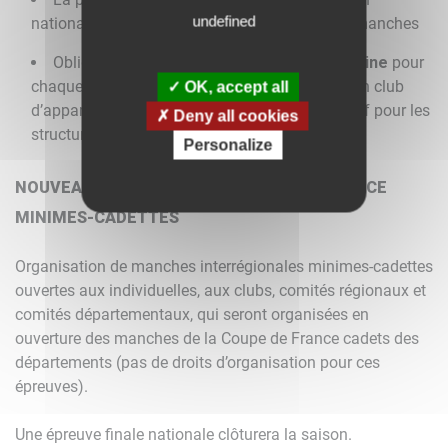
undefined
nationale est imposée au départ de toutes les manches
Obligation d’
organiser une épreuve féminine
pour
chaque structure de division nationale ou par un club
OK, accept all
d’appartenance d’une des coureuses de l’effectif pour les
Deny all cookies
structures départementales ou régionales.
Personalize
NOUVEAU FORMAT POUR LA COUPE DE FRANCE
MINIMES-CADETTES
Organisation de manches interrégionales minimes-cadettes
ouvertes aux individuelles, aux clubs, comités régionaux et
comités départementaux, qui seront organisées en
ouverture des manches de la Coupe de France cadets des
départements (pas de droits d’organisation pour ces
épreuves).
Une épreuve finale nationale clôturera la saison.