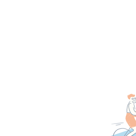
Les événements
Organiser un événement
Découvrez Mai à vélo
Challenge d’activité
Presse et communication
Actualités
Contact
Newsletter