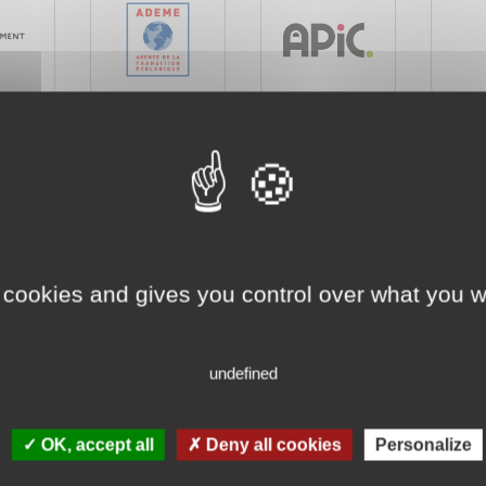
 cookies and gives you control over what you w
undefined
NOS PARTENAIRES OFFICIELS
OK, accept all
Deny all cookies
Personalize