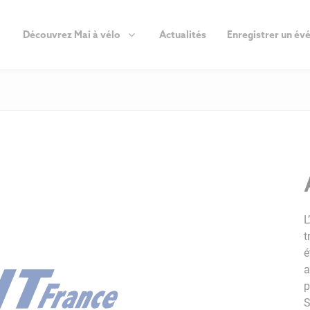
Découvrez Mai à vélo
Actualités
Enregistrer un é
L
t
é
a
p
S