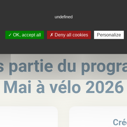
undefined
OK, accept all
Deny all cookies
Personalize
s partie du pro
Mai à vélo 2026
Cré