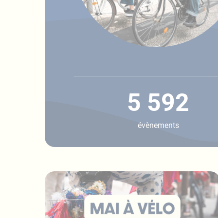
5 592
évènements