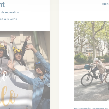
nt
Qui f
s
de réparation
rses aux vélos…