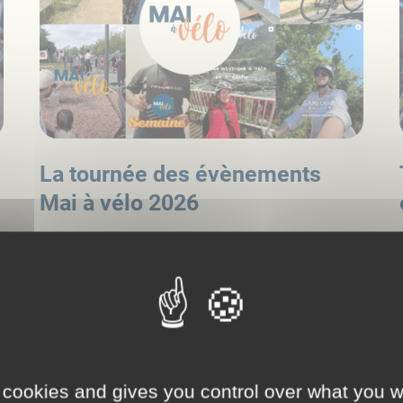
La tournée des évènements
Mai à vélo 2026
Découvrez ou revivez la diversité des évènements Mai à vélo
2026 à travers une série de courtes vidéos. Pour cette 6ème
édition, le collectif Mai à vélo a fait appel à des créateurs et
créatrices de contenu aux quatre coins de la France, pour
raconter leur vécu sur une variété d'évènements vélo dans le
cadre de Mai à vélo, et pour mettre en image à leur façon les
rendez-vous vélo sur le terrain.
Lire l'actualité
 cookies and gives you control over what you w