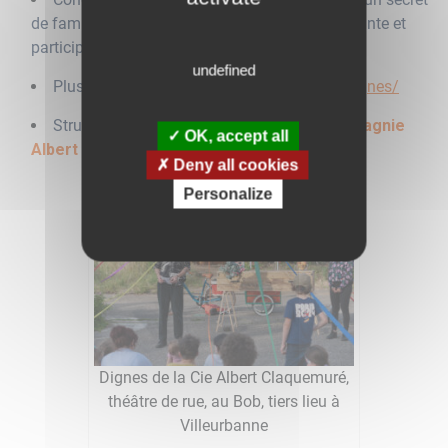
de famille inattendu. Une aventure drôle, touchante et
participative.
undefined
Plus d’infos :
https://albertclaquemure.fr/dignes/
Structure proposant cette animation :
Compagnie
OK, accept all
Albert Claquemuré
Deny all cookies
Personalize
Dignes de la Cie Albert Claquemuré,
théâtre de rue, au Bob, tiers lieu à
Villeurbanne