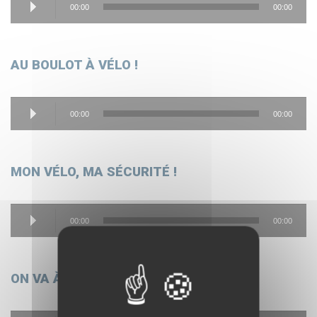
00:00
00:00
audio
AU BOULOT À VÉLO !
Lecteur
00:00
00:00
audio
MON VÉLO, MA SÉCURITÉ !
Lecteur
00:00
00:00
audio
ON VA À L’ÉCOLE À VÉLO !