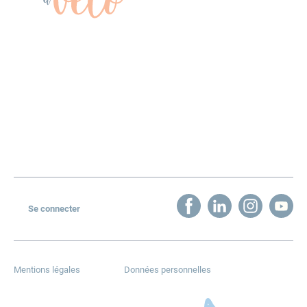
Les événements
Organiser un événement
Découvrez Mai à vélo
Challenge d’activité
Presse et communication
Actualités
Contact
Newsletter
Se connecter
Mentions légales
Données personnelles