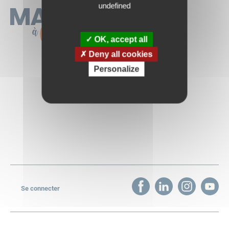
undefined
OK, accept all
Deny all cookies
Personalize
Les événements
Organiser un événement
Découvrez Mai à vélo
Challenge d’activité
Presse et communication
Actualités
Contact
Newsletter
Se connecter