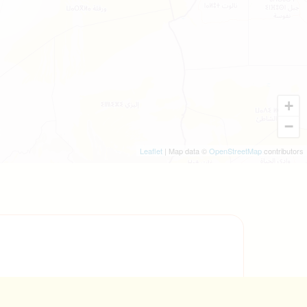
+
−
Leaflet
| Map data ©
OpenStreetMap
contributors