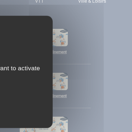
VTT
Ville & Loisirs
Voir la fiche de l’événement
ant to activate
Voir la fiche de l’événement