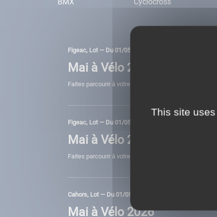
BMX
Cyclocross
Figeac, Lot — Du 01/05/2026 au 31/05/2026 — À partir
Mai à Vélo 2026
Faites parcourir à votre communauté le plus de kilomèt
This site uses
Figeac, Lot — Du 01/05/2026 au 31/05/2026 — À partir
Mai à Vélo 2026
Faites parcourir à votre communauté le plus de kilomèt
Cahors, Lot — Du 01/05/2026 au 31/05/2026 — À partir
Mai à Vélo 2026