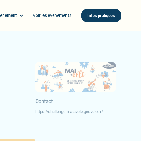
vénement
Voir les événements
Infos pratiques
Contact
https://challenge-maiavelo.geovelo.fr/