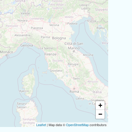
+
−
Leaflet
| Map data ©
OpenStreetMap
contributors