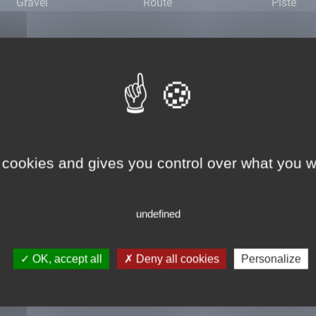
Gravel
Route
Piste
 de 00:00
res au mois de mai !
 cookies and gives you control over what you w
 de 00:00
undefined
res au mois de mai !
OK, accept all
Deny all cookies
Personalize
 de 00:00