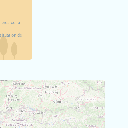
mbres de la
situation de