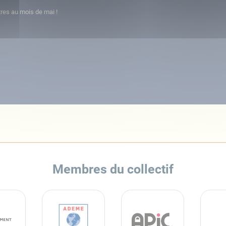
res au mois de mai !
Membres du collectif