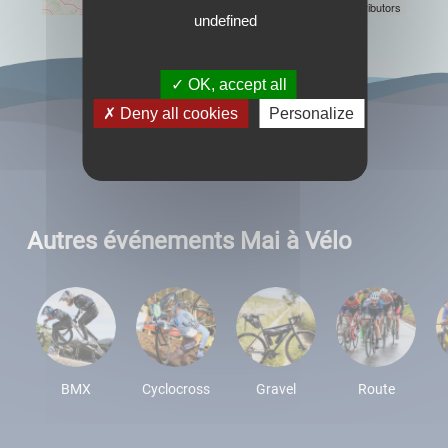
Leaflet
| Map data ©
OpenStreetMap
contributors
undefined
OK, accept all
Deny all cookies
Personalize
Autres événements Mai à Vélo
BMX
Cyclocross
Gravel
Route