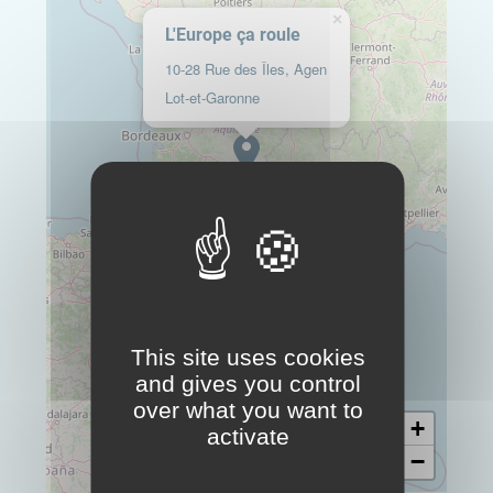
×
L'Europe ça roule
10-28 Rue des Îles, Agen
Lot-et-Garonne
This site uses cookies
and gives you control
over what you want to
+
activate
−